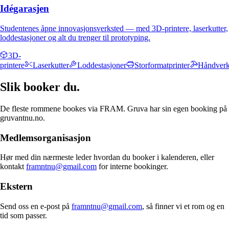
Idégarasjen
Studentenes åpne innovasjonsverksted — med 3D-printere, laserkutter,
loddestasjoner og alt du trenger til prototyping.
3D-
printere
Laserkutter
Loddestasjoner
Storformatprinter
Håndverk
Slik booker
du.
De fleste rommene bookes via FRAM. Gruva har sin egen booking på
gruvantnu.no.
Medlemsorganisasjon
Hør med din nærmeste leder hvordan du booker i kalenderen, eller
kontakt
framntnu@gmail.com
for interne bookinger.
Ekstern
Send oss en e-post på
framntnu@gmail.com
, så finner vi et rom og en
tid som passer.