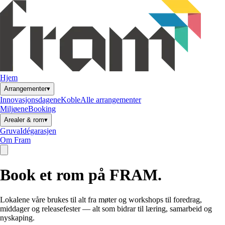
Hjem
▾
Arrangementer
Innovasjonsdagene
Koble
Alle arrangementer
Miljøene
Booking
▾
Arealer & rom
Gruva
Idégarasjen
Om Fram
Book et rom på FRAM.
Lokalene våre brukes til alt fra møter og workshops til foredrag,
middager og releasefester — alt som bidrar til læring, samarbeid og
nyskaping.