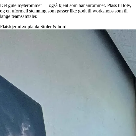
Det gule møterommet — også kjent som bananrommet. Plass til tolv,
og en uformell stemning som passer like godt til workshops som til
lange teamsamtaler.
Flatskjerm
Lydplanke
Stoler & bord