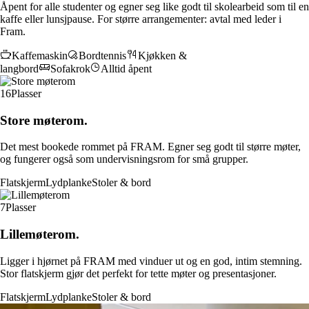
Åpent for alle studenter og egner seg like godt til skolearbeid som til en
kaffe eller lunsjpause. For større arrangementer: avtal med leder i
Fram.
Kaffemaskin
Bordtennis
Kjøkken &
langbord
Sofakrok
Alltid åpent
16
Plasser
Store møterom.
Det mest bookede rommet på FRAM. Egner seg godt til større møter,
og fungerer også som undervisningsrom for små grupper.
Flatskjerm
Lydplanke
Stoler & bord
7
Plasser
Lillemøterom.
Ligger i hjørnet på FRAM med vinduer ut og en god, intim stemning.
Stor flatskjerm gjør det perfekt for tette møter og presentasjoner.
Flatskjerm
Lydplanke
Stoler & bord