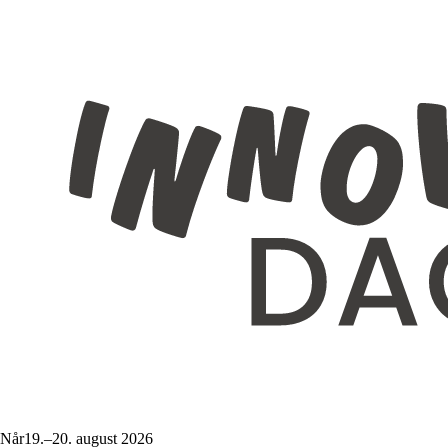
Når
19.–20. august
2026