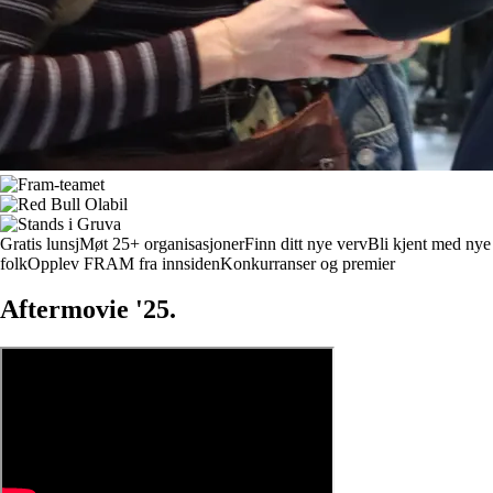
Gratis lunsj
Møt 25+ organisasjoner
Finn ditt nye verv
Bli kjent med nye
folk
Opplev FRAM fra innsiden
Konkurranser og premier
Aftermovie '25.