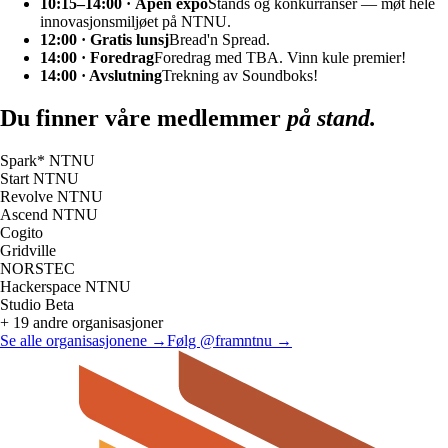
10:15–14:00 · Åpen expo
Stands og konkurranser — møt hele
innovasjonsmiljøet på NTNU.
12:00 · Gratis lunsj
Bread'n Spread.
14:00 · Foredrag
Foredrag med TBA. Vinn kule premier!
14:00 · Avslutning
Trekning av Soundboks!
Du finner våre medlemmer
på stand.
Spark* NTNU
Start NTNU
Revolve NTNU
Ascend NTNU
Cogito
Gridville
NORSTEC
Hackerspace NTNU
Studio Beta
+ 19 andre organisasjoner
Se alle organisasjonene →
Følg @framntnu →