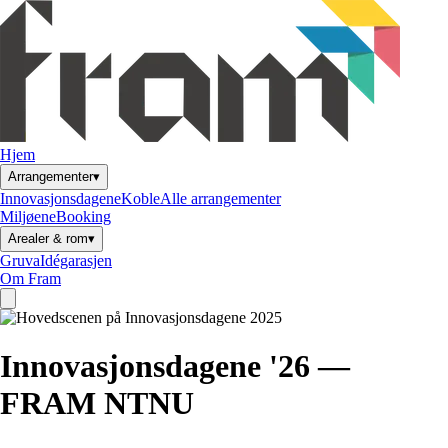
Hjem
▾
Arrangementer
Innovasjonsdagene
Koble
Alle arrangementer
Miljøene
Booking
▾
Arealer & rom
Gruva
Idégarasjen
Om Fram
Innovasjonsdagene '26 —
FRAM NTNU