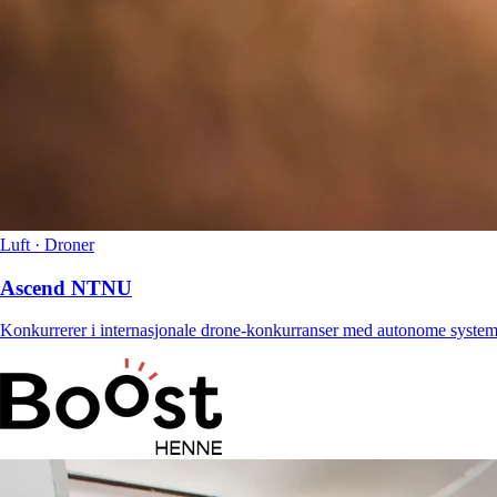
Luft · Droner
Ascend NTNU
Konkurrerer i internasjonale drone-konkurranser med autonome system