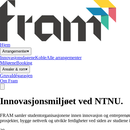
Hjem
▾
Arrangementer
Innovasjonsdagene
Koble
Alle arrangementer
Miljøene
Booking
▾
Arealer & rom
Gruva
Idégarasjen
Om Fram
Innovasjonsmiljøet ved
NTNU
.
FRAM samler studentorganisasjonene innen innovasjon og entreprenørsk
prosjekter, bygge nettverk og utvikle ferdigheter ved siden av studiene