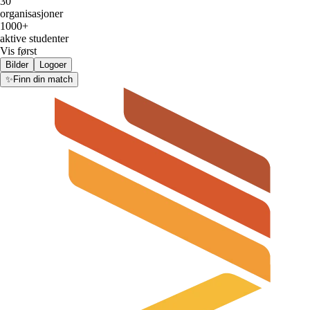
30
organisasjoner
1000+
aktive studenter
Vis først
Bilder
Logoer
✨
Finn din match