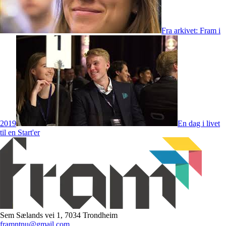
Fra arkivet: Fram i
2019
En dag i livet
til en Start'er
Sem Sælands vei 1, 7034 Trondheim
framntnu@gmail.com