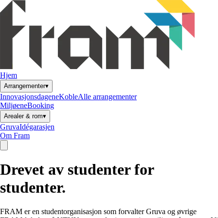
Hjem
▾
Arrangementer
Innovasjonsdagene
Koble
Alle arrangementer
Miljøene
Booking
▾
Arealer & rom
Gruva
Idégarasjen
Om Fram
Drevet av
studenter
for
studenter
.
FRAM er en studentorganisasjon som forvalter Gruva og øvrige